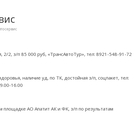
вис
втосервис
 2/2, з/п 85 000 руб, «ТрансАвтоТур», тел: 8921-548-91-72
оровья, наличие уд, по ТК, достойная з/п, соцпакет, тел:
9.00-16.00
м площадке АО Апатит АК и ФК, з/п по результатам