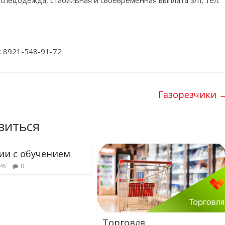
спецодежда, стабильная и своевременная выплата з/п, тел:
л: 8921-548-91-72
Газорезчики
виться
ии с обучением
26
0
Торговля