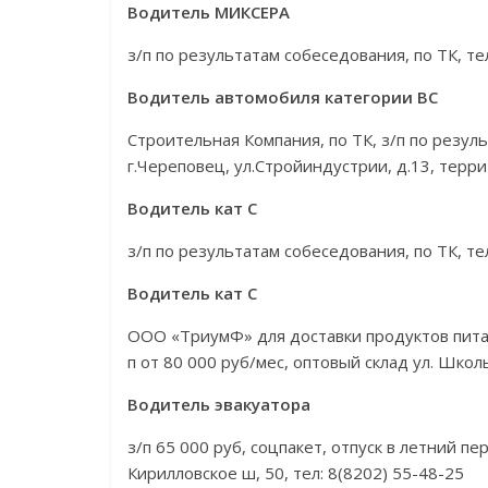
Водитель МИКСЕРА
з/п по результатам собеседования, по ТК, те
Водитель автомобиля категории ВС
Строительная Компания, по ТК, з/п по резул
г.Череповец, ул.Стройиндустрии, д.13, терри
Водитель кат С
з/п по результатам собеседования, по ТК, те
Водитель кат С
ООО «ТриумФ» для доставки продуктов питан
п от 80 000 руб/мес, оптовый склад ул. Школ
Водитель эвакуатора
з/п 65 000 руб, соцпакет, отпуск в летний 
Кирилловское ш, 50, тел: 8(8202) 55-48-25